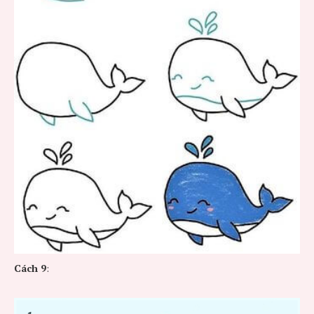
Cách
9
: