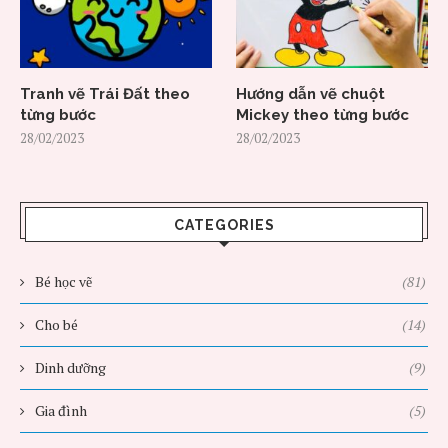
Tranh vẽ Trái Đất theo
Hướng dẫn vẽ chuột
từng bước
Mickey theo từng bước
28/02/2023
28/02/2023
CATEGORIES
Bé học vẽ
(81)
Cho bé
(14)
Dinh dưỡng
(9)
Gia đình
(5)