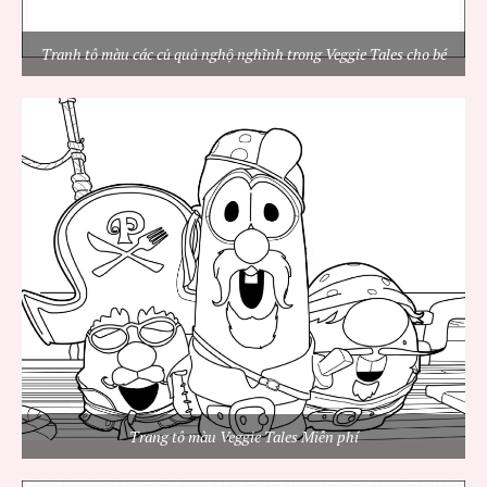
Tranh tô màu các củ quả nghộ nghĩnh trong Veggie Tales cho bé
Trang tô màu Veggie Tales Miễn phí