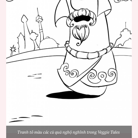
Tranh tô màu các củ quả nghộ nghĩnh trong Veggie Tales