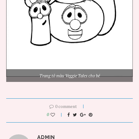
Trang tô màu Veggie Tales cho bé
0 comment
0
ADMIN