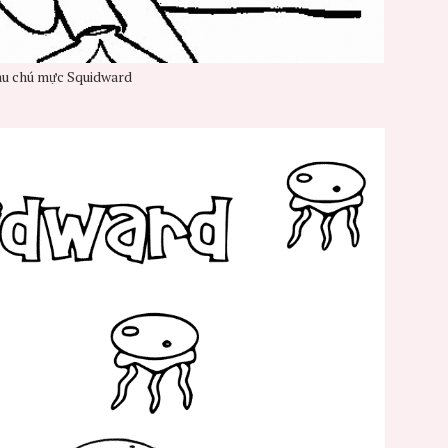
àu chú mực Squidward