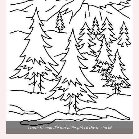
Tranh tô màu đồi núi miễn phí có thể in cho bé