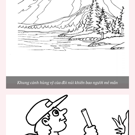
Khung cảnh hùng vỹ của đồi núi khiến bao người mê mẩn