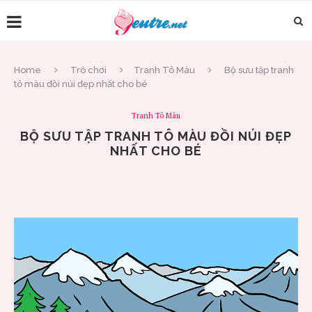
Home
Trò chơi
Tranh Tô Màu
Bộ sưu tập tranh
tô màu đồi núi đẹp nhất cho bé
Tranh Tô Màu
BỘ SƯU TẬP TRANH TÔ MÀU ĐỒI NÚI ĐẸP
NHẤT CHO BÉ