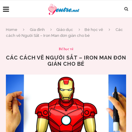
Home
Gia đình
Giáo dục
Bé học vẽ
Các
cách vẽ Người Sắt – Iron Man đơn giản cho bé
Bé học vẽ
CÁC CÁCH VẼ NGƯỜI SẮT – IRON MAN ĐƠN
GIẢN CHO BÉ